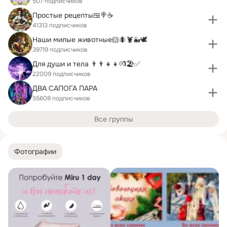
507 подписчиков
Простые рецепты🍱🍭☕️
41313 подписчиков
Наши милые животные🐹🐜🦞🐳🕊
39719 подписчиков
Для души и тела 👨‍👨‍👧‍👧💏🏖✅
22009 подписчиков
ДВА САПОГА ПАРА
55608 подписчиков
Все группы
Фотографии