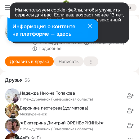
Войти
Мы используем cookie-файлы, чтобы улучшить
сервисы для вас. Если ваш возраст менее 13 лет,
настроить cookie-файлы должен ваш законный
Торты на заказ в
представитель.
Больше информации
Информация о контенте
Междуреченске
Разрешить все
Настроить
на платформе — здесь
г. Междуреченск (Кемеровская область)
1 января (37 лет)
Подробнее
Добавить в друзья
Написать
Друзья
56
Надежда Ник-на Топакова
г. Междуреченск (Кемеровская область)
Вероника пехтерева(долматова)
Междуреченск
★Екатерина Дмитрий ОРЕНБУРКИНЫ★
г. Междуреченск (Кемеровская область)
АлЕнКа )))