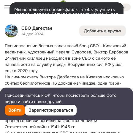
Войти
Мы используем cookie-файлы, чтобы улучшить
сервисы для вас. Если ваш возраст менее 13 лет,
настроить cookie-файлы должен ваш законный
СВО Дагестан
представитель.
Больше информации
СВО Дагестан
Добавить в друзья
Разрешить все
Настроить
Лента
Друзья
Фото
Заметки
Ещё
5.9K
2.7K
1.7K
14 дек 2024
При исполнении боевых задач погиб боец СВО - Кизлярский 
Дополнительная
колонка
Все
С друзьями
Игры и приложения
десантник, удостоенный медали Суворова, Виктор Дербасов
24-летний кизлярец находился в зоне СВО с самого её 
начала, хотя на службу в ряды Вооружённых сил РФ ушел 
ещё в 2020 году.
На личном счету Виктора Дербасова из Кизляра несколько 
сбитых беспилотников, 16 дронов-камикадзе, одна "баба-
яга".
Присоединяйтесь к ОК, чтобы посмотреть больше фото,
30 июля 2024 г. приказом Президента РФ В.Путина 
видео и найти новых друзей.
Кизлярский десантник удостоен медали Суворова за  
отличное выполнение боевых задач.
Войти
Зарегистрироваться
Для него защита Родины — были не просто слова, ведь дед и 
прадед геройски погибли на фронтах Великой 
Отечественной войны 1941-1945 гг.