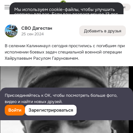
Войти
Мы используем cookie-файлы, чтобы улучшить
сервисы для вас. Если ваш возраст менее 13 лет,
настроить cookie-файлы должен ваш законный
СВО Дагестан
представитель.
Больше информации
СВО Дагестан
Добавить в друзья
Разрешить все
Настроить
Лента
Друзья
Фото
Заметки
Ещё
5.9K
2.7K
1.7K
25 сен 2024
В селении Калининаул сегодня простились с погибшим при 
Дополнительная
колонка
Все
С друзьями
Игры и приложения
исполнении боевых задач специальной военной операции 
Хайрулаевым Расулом Гаруновичем.
Присоединяйтесь к ОК, чтобы посмотреть больше фото,
видео и найти новых друзей.
Войти
Зарегистрироваться