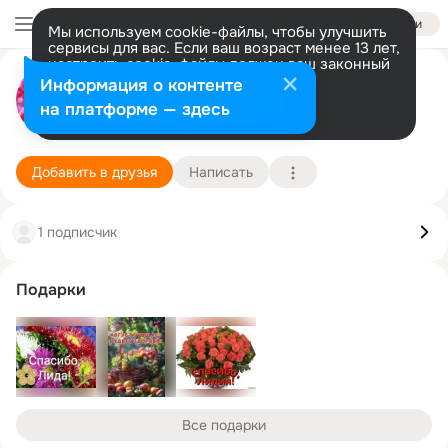
Войти
Мы используем cookie-файлы, чтобы улучшить
сервисы для вас. Если ваш возраст менее 13 лет,
настроить cookie-файлы должен ваш законный
Лида Ковалева(Иванова)
представитель.
Больше информации
Информация о контенте
Разрешить все
Настроить
на платформе — здесь
с. Большой Куналей (Тарбагатайский район)
12 апреля
Подробнее
Добавить в друзья
Написать
1 подписчик
Подарки
Все подарки