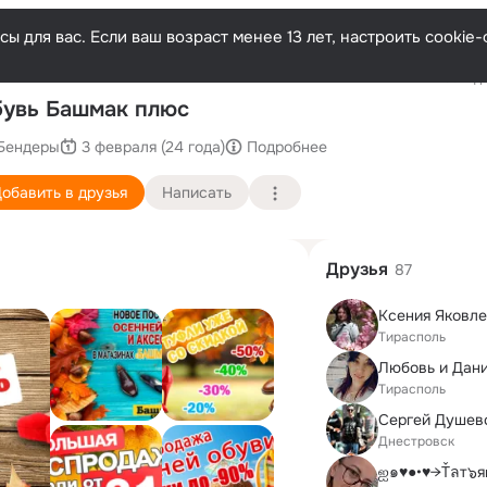
ы для вас. Если ваш возраст менее 13 лет, настроить cooki
Последн
увь Башмак плюс
Бендеры
3 февраля (24 года)
Подробнее
обавить в друзья
Написать
Друзья
87
Ксения Яковл
Тирасполь
Тирасполь
Сергей Душев
Днестровск