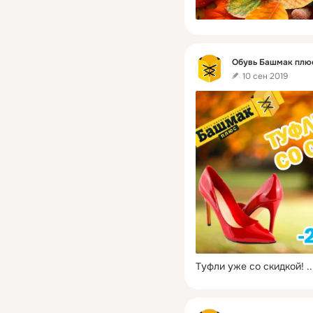
Фид
Обувь Башмак плю
10 сен 2019
Туфли уже со скидкой!
 ..