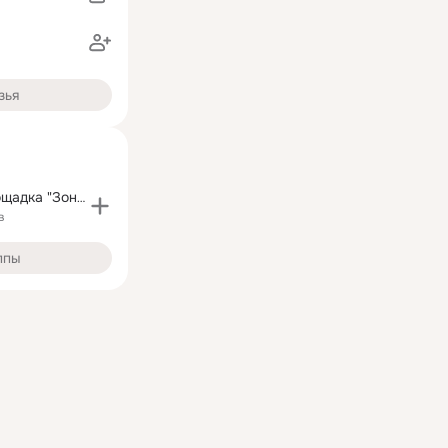
зья
Рекламная площадка "Зона Шопинга"
в
ппы