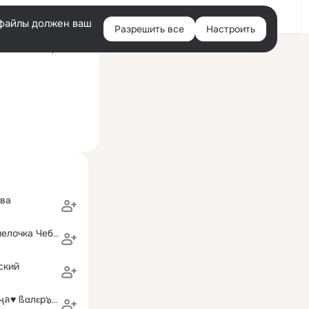
Войти
e-файлы должен ваш
Разрешить все
Настроить
Правая
ий визит: 18 фев 2020
колонка
ева
Любовь и Даниелочка Чебан
ский
ஐ๑♥●•♥→Ťลт๖яңล♥ ßαлεр๖εßңα ♥→♥●•♥ஐ๑