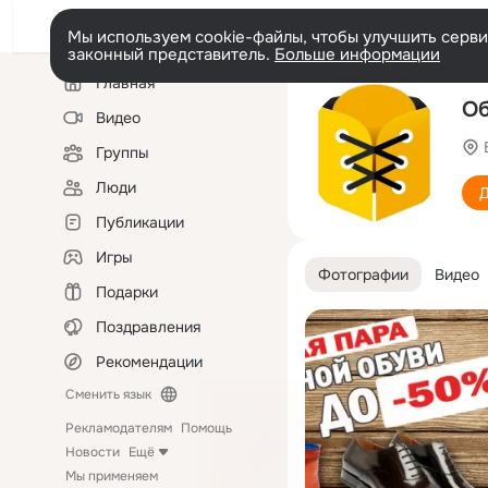
Мы используем cookie-файлы, чтобы улучшить сервис
законный представитель.
Больше информации
Левая
Главная
колонка
Об
Видео
Группы
Люди
Д
Публикации
Игры
Фотографии
Видео
Подарки
Поздравления
Рекомендации
Сменить язык
Рекламодателям
Помощь
Новости
Ещё
Мы применяем