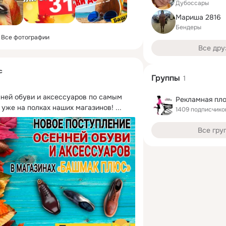
Дубоссары
Мариша 2816
Бендеры
Все фотографии
Все дру
с
Группы
1
ней обуви и аксессуаров по самым 
уже на полках наших магазинов!
 ...
1409 подписчико
Все гру