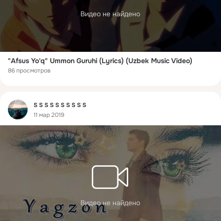
Видео не найдено
"Afsus Yo'q" Ummon Guruhi (Lyrics) (Uzbek Music Video)
86 просмотров
Фид
S S S S S S S S S S
11 мар 2019
Видео не найдено