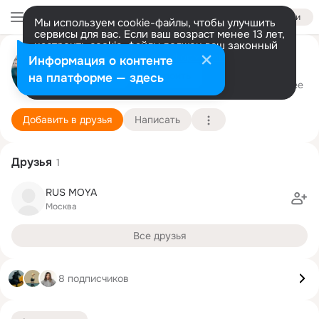
Войти
Мы используем cookie-файлы, чтобы улучшить
сервисы для вас. Если ваш возраст менее 13 лет,
настроить cookie-файлы должен ваш законный
представитель.
Больше информации
S S S S S S S S S S
Информация о контенте
Разрешить все
Настроить
на платформе — здесь
Toshkent
5 сентября (28 лет)
Подробнее
Добавить в друзья
Написать
Друзья
1
RUS MOYA
Москва
Все друзья
8 подписчиков