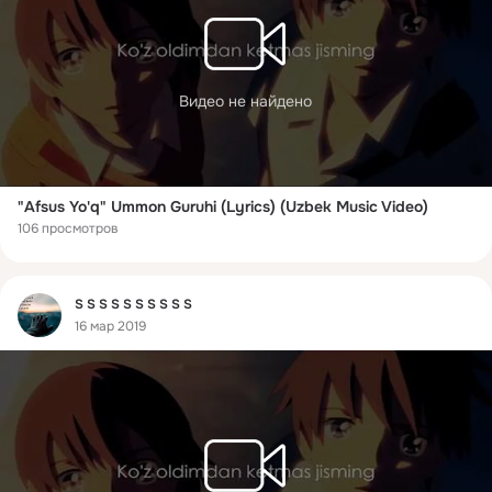
Видео не найдено
"Afsus Yo'q" Ummon Guruhi (Lyrics) (Uzbek Music Video)
106 просмотров
Фид
S S S S S S S S S S
16 мар 2019