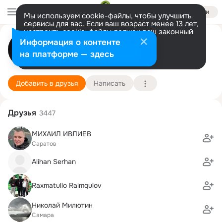
Войти
Мы используем cookie-файлы, чтобы улучшить
сервисы для вас. Если ваш возраст менее 13 лет,
настроить cookie-файлы должен ваш законный
представитель.
Больше информации
Вильна Телесная Осознанность
Информация о контенте
Разрешить все
Настроить
на платформе — здесь
15 сентября
Подробнее
Добавить в друзья
Написать
Друзья
3447
МИХАИЛ ИВЛИЕВ
Саратов
Alihan Serhan
Raxmatullo Raimqulov
Николай Милютин
Самара