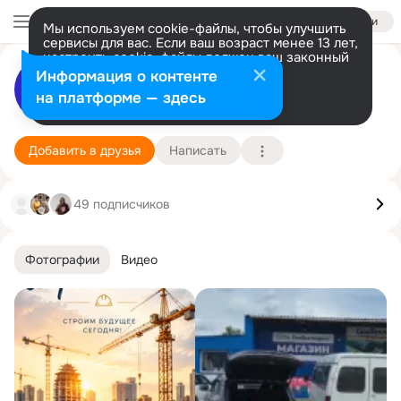
Войти
Мы используем cookie-файлы, чтобы улучшить
сервисы для вас. Если ваш возраст менее 13 лет,
настроить cookie-файлы должен ваш законный
представитель.
Больше информации
САНТЕХМАРКЕТ -
Информация о контенте
Разрешить все
Настроить
на платформе — здесь
Саранск
1 октября
Подробнее
Добавить в друзья
Написать
49 подписчиков
Фотографии
Видео