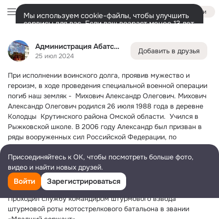
Войти
Мы используем cookie-файлы, чтобы улучшить
сервисы для вас. Если ваш возраст менее 13 лет,
настроить cookie-файлы должен ваш законный
Администрация Абатского-района
представитель.
Больше информации
Администрация Абатского-района
Добавить в друзья
Разрешить все
Настроить
Лента
Друзья
Фото
Заметки
Ещё
5.7K
2.2K
93
25 июл 2024
При исполнении воинского долга, проявив мужество и 
Дополнительная
колонка
Все
С друзьями
Игры и приложения
героизм, в ходе проведения специальной военной операции  
погиб наш земляк -  Михович Александр Олегович.
 Михович 
Александр Олегович родился 26 июля 1988 года в деревне 
Колодцы  Крутинского района Омской области.  Учился в 
Рыжковской школе. В 2006 году Александр был призван в 
ряды вооруженных сил Российской Федерации, по 
окончании службы закончил Тюменский колледж  по 
Присоединяйтесь к ОК, чтобы посмотреть больше фото,
специальности «Электрик». Работал в г. Тюмень.
видео и найти новых друзей.
2 февраля 2024 года Александр Олегович  подписал контакт 
с Министерством обороны РФ  и был направлен на военную 
Войти
Зарегистрироваться
службу в зону  проведения специальной военной операции. 
Проходил службу командиром штурмового взвода 
штурмовой роты мотострелкового батальона в звании 