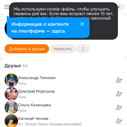
Войти
Мы используем cookie-файлы, чтобы улучшить
сервисы для вас. Если ваш возраст менее 13 лет,
настроить cookie-файлы должен ваш законный
Руслан Тараканов
представитель.
Больше информации
Информация о контенте
Разрешить все
Настроить
на платформе — здесь
пгт. теплое (тульская обл)
2 января (46 лет)
Подробнее
Добавить в друзья
Написать
Друзья
54
Александр Тимохин
Тула
Дмитрий Моргунов
Тула
Ольга Казанцева
Тула
Евгений Чечнев
пгт. Теплое (Тепло-Огаревский район)