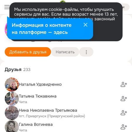
Войти
Мы используем cookie-файлы, чтобы улучшить
сервисы для вас. Если ваш возраст менее 13 лет,
настроить cookie-файлы должен ваш законный
Нина Труфанова (раздобреева)
представитель.
Больше информации
Информация о контенте
учеба школа 51 1971-1981
Разрешить все
Настроить
на платформе — здесь
2 мая
Подробнее
Добавить в друзья
Написать
Друзья
233
Наталья Удовидченко
Татьяна Тюкавкина
Чита
Нина Николаевна Третьякова
пгт. Приаргунск (Приаргунский район)
Галина Вотинева
Чита