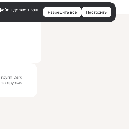
Войти
e-файлы должен ваш
Разрешить все
Настроить
Правая
оследний визит: 3 июн
колонка
 групп Dark
его друзьям.