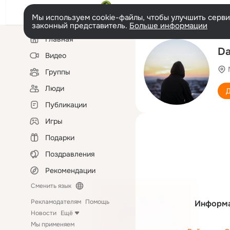
Мы используем cookie-файлы, чтобы улучшить сервис
законный представитель.
Больше информации
Левая
Главная
колонка
Da
Видео
Группы
Люди
Д
Публикации
Игры
Подарки
Поздравления
Рекомендации
Сменить язык
Рекламодателям
Помощь
Информа
Новости
Ещё
Мы применяем