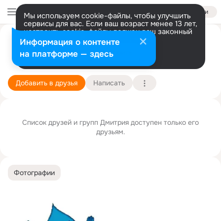
Войти
Мы используем cookie-файлы, чтобы улучшить
сервисы для вас. Если ваш возраст менее 13 лет,
настроить cookie-файлы должен ваш законный
представитель.
Больше информации
Дмитрий Фролов
Информация о контенте
Разрешить все
Настроить
на платформе — здесь
2 ноября
Подробнее
Добавить в друзья
Написать
Список друзей и групп Дмитрия доступен только его
друзьям.
Фотографии