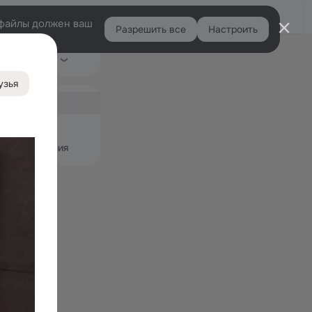
Помощь
Войти
й
e-файлы должен ваш
Разрешить все
Настроить
Правая
Видео
Ещё
колонка
узья
ная
узьями
 и приложения