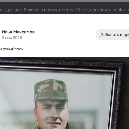
Русски
ы для вас. Если ваш возраст менее 13 лет, настроить cooki
ента
Друзья
Фото
Заметки
Группы
Игры
451
119
398
90
16
Илья Максимов
Добавить в др
Дополнитель
3 мая 2025
колонка
Все
ертныйполк
С др
Игры