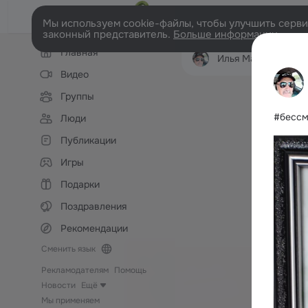
Мы используем cookie-файлы, чтобы улучшить сервис
законный представитель.
Больше информации
Левая
Главная
колонка
Илья Максимов
Л
Видео
Группы
#бессм
Люди
Публикации
Игры
Подарки
Поздравления
Рекомендации
Сменить язык
Рекламодателям
Помощь
Новости
Ещё
Мы применяем