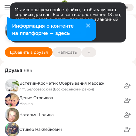
Войти
Мы используем cookie-файлы, чтобы улучшить
сервисы для вас. Если ваш возраст менее 13 лет,
настроить cookie-файлы должен ваш законный
Вячеслав Бурков
представитель.
Больше информации
Информация о контенте
Разрешить все
Настроить
на платформе — здесь
пгт. Белоозерский (Воскресенский район)
9 января (38 лет)
Подробнее
Добавить в друзья
Написать
Друзья
685
Эстетик-Косметик Обертывания Массаж
пгт. Белоозерский (Воскресенский район)
Денис Строилов
Москва
Наталья Шалина
Стикер Наклейкович