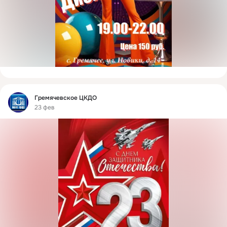
Фид
Гремячевское ЦКДО
23 фев