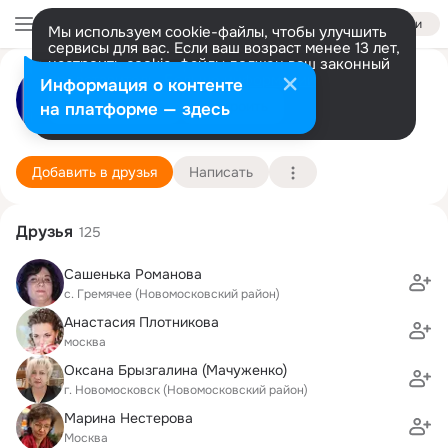
Войти
Мы используем cookie-файлы, чтобы улучшить
сервисы для вас. Если ваш возраст менее 13 лет,
настроить cookie-файлы должен ваш законный
Гремячевское ЦКДО
представитель.
Больше информации
Информация о контенте
Разрешить все
Настроить
на платформе — здесь
с. Гремячее (Новомосковский район)
8 августа (26 лет)
Подробнее
Добавить в друзья
Написать
Друзья
125
Сашенька Романова
с. Гремячее (Новомосковский район)
Анастасия Плотникова
москва
Оксана Брызгалина (Мачуженко)
г. Новомосковск (Новомосковский район)
Марина Нестерова
Москва