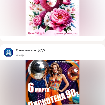
Фид
Гремячевское ЦКДО
4 мар