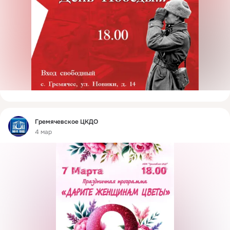
Фид
Гремячевское ЦКДО
4 мар