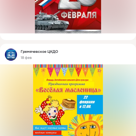
Фид
Гремячевское ЦКДО
18 фев