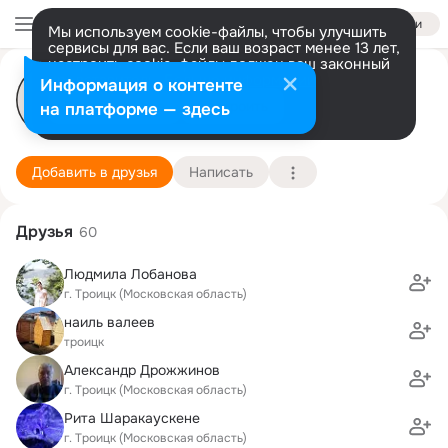
Войти
Мы используем cookie-файлы, чтобы улучшить
сервисы для вас. Если ваш возраст менее 13 лет,
настроить cookie-файлы должен ваш законный
LIFEnjoy Новые Ватутинки
представитель.
Больше информации
Информация о контенте
Разрешить все
Настроить
на платформе — здесь
г. Троицк (Московская область)
1 января (46 лет)
Подробнее
Добавить в друзья
Написать
Друзья
60
Людмила Лобанова
г. Троицк (Московская область)
наиль валеев
троицк
Александр Дрожжинов
г. Троицк (Московская область)
Рита Шаракаускене
г. Троицк (Московская область)