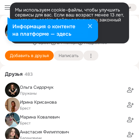
Войти
Мы используем cookie-файлы, чтобы улучшить
сервисы для вас. Если ваш возраст менее 13 лет,
настроить cookie-файлы должен ваш законный
АНАСТАСИЯ-ДУХИ🌷 Здоровье
представитель.
Больше информации
Информация о контенте
🌷Красота
Разрешить все
Настроить
на платформе — здесь
Брест
24 ноября
Подробнее
Добавить в друзья
Написать
Друзья
483
Ольга Сидорчук
Пружаны
Ирина Крисанова
Брест
Марина Ковалевич
Брест
Анастасия Филиппович
Барановичи