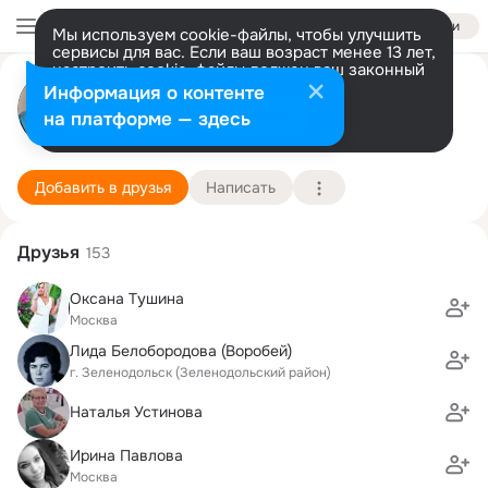
Войти
Мы используем cookie-файлы, чтобы улучшить
сервисы для вас. Если ваш возраст менее 13 лет,
настроить cookie-файлы должен ваш законный
Александр Федотов
представитель.
Больше информации
Информация о контенте
Разрешить все
Настроить
на платформе — здесь
7 марта
Школа № 65 Казанского отделения 
Подробнее
Добавить в друзья
Написать
Друзья
153
Оксана Тушина
Москва
Лида Белобородова (Воробей)
г. Зеленодольск (Зеленодольский район)
Наталья Устинова
Ирина Павлова
Москва