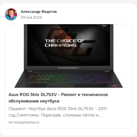
Фид
Александр Федотов
29 ноя 2025
Asus ROG Strix GL753V - Ремонт и техническое
обслуживание ноутбука
Пациент: Ноутбук Asus ROG Strix GL753V - 2017
год.Симптомы: Перегрев, сломаны петли и
крепления.Уровень сложности: Сложный.Сегодня на
nv-kompmaster.ru
ремонте Ноутбук Asus-GL753...