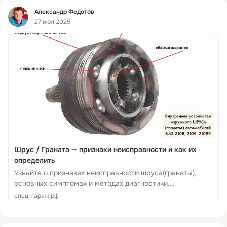
Фид
Александр Федотов
27 июл 2025
Шрус / Граната — признаки неисправности и как их
определить
Узнайте о признаках неисправности шруса(гранаты),
основных симптомах и методах диагностики.
Предотвратите серьезные поломки и обеспечьте
спец-гараж.рф
безопасность на дороге, своевременно обращаясь к
специал...