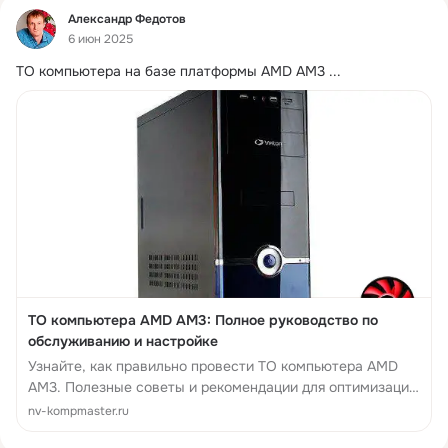
Фид
Александр Федотов
6 июн 2025
ТО компьютера на базе платформы AMD AM3
 ...
ТО компьютера AMD AM3: Полное руководство по
обслуживанию и настройке
Узнайте, как правильно провести ТО компьютера AMD
AM3. Полезные советы и рекомендации для оптимизации
работы вашего устройства.
nv-kompmaster.ru