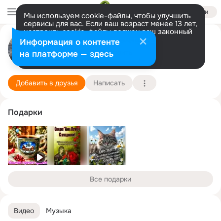
Войти
Мы используем cookie-файлы, чтобы улучшить
сервисы для вас. Если ваш возраст менее 13 лет,
настроить cookie-файлы должен ваш законный
представитель.
Больше информации
Н Т
Информация о контенте
Разрешить все
Настроить
на платформе — здесь
РОССИЯ
10 января
Подробнее
Добавить в друзья
Написать
Подарки
Все подарки
Видео
Музыка