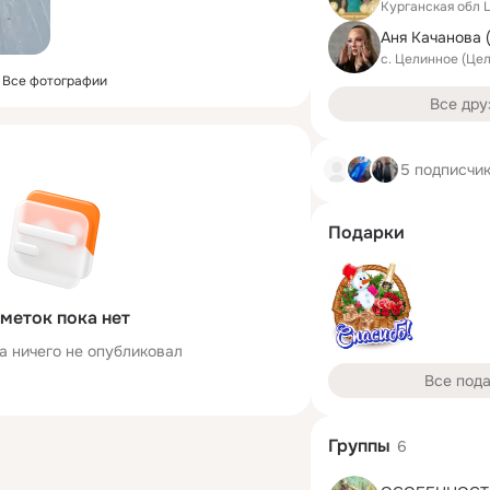
Курганская обл 
Аня Качанова 
с. Целинное (Це
Все фотографии
Все дру
5 подписчи
Подарки
меток пока нет
а ничего не опубликовал
Все под
Группы
6