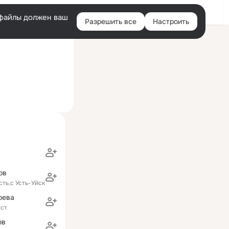
Войти
e-файлы должен ваш
Разрешить все
Настроить
Правая
ий визит: 30 янв 2024
колонка
ов
сть,с Усть-Уйское
оева
ст
ов