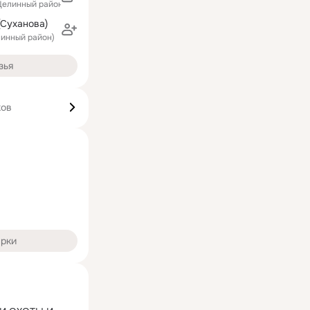
Целинный район д.Красный Октябрь
(Суханова)
линный район)
зья
ков
арки