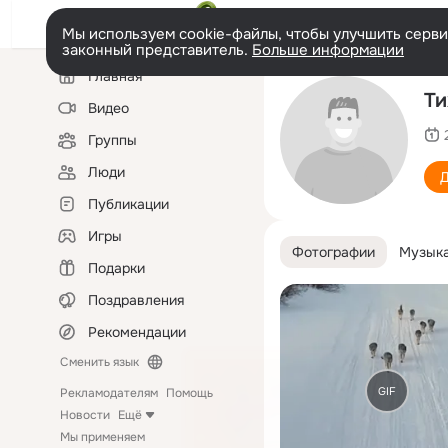
Мы используем cookie-файлы, чтобы улучшить сервис
законный представитель.
Больше информации
Левая
Главная
колонка
Ти
Видео
Группы
Люди
Д
Публикации
Игры
Фотографии
Музык
Подарки
Поздравления
Рекомендации
Сменить язык
GIF
Рекламодателям
Помощь
Новости
Ещё
Мы применяем