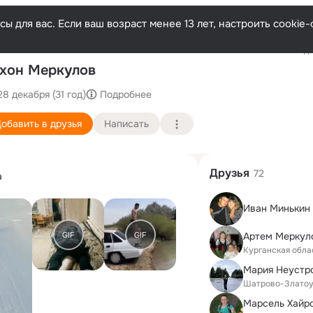
ы для вас. Если ваш возраст менее 13 лет, настроить cooki
Последн
хон Меркулов
28 декабря (31 год)
Подробнее
обавить в друзья
Написать
Друзья
72
а
Иван Минькин
GIF
GIF
Артем Меркул
Курганская обла
Мария Неустр
Шатрово-Златоу
Марсель Хайр