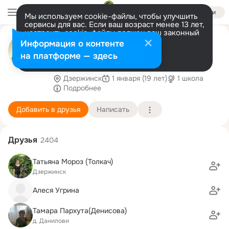
Войти
Мы используем cookie-файлы, чтобы улучшить
сервисы для вас. Если ваш возраст менее 13 лет,
настроить cookie-файлы должен ваш законный
Виктория Мебель
представитель.
Больше информации
Информация о контенте
Надоела старая мебель, а Ваши поиски
Разрешить все
Настроить
на платформе — здесь
безнадежны? Тогда вы попали куда нужно!
Дзержинск
1 января (19 лет)
1 школа
Подробнее
Добавить в друзья
Написать
Друзья
2404
Татьяна Мороз (Толкач)
Дзержинск
Алеся Угрина
Тамара Пархута(Денисова)
д. Данилови