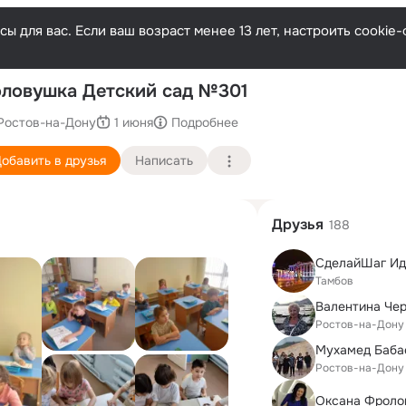
ы для вас. Если ваш возраст менее 13 лет, настроить cooki
ловушка Детский сад №301
Ростов-на-Дону
1 июня
Подробнее
обавить в друзья
Написать
Друзья
188
Тамбов
Ростов-на-Дону
Мухамед Баба
Ростов-на-Дону
Оксана Фроло