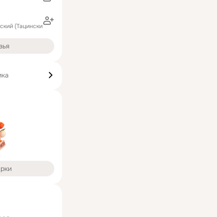
ский (Тацинский район)
зья
ика
арки