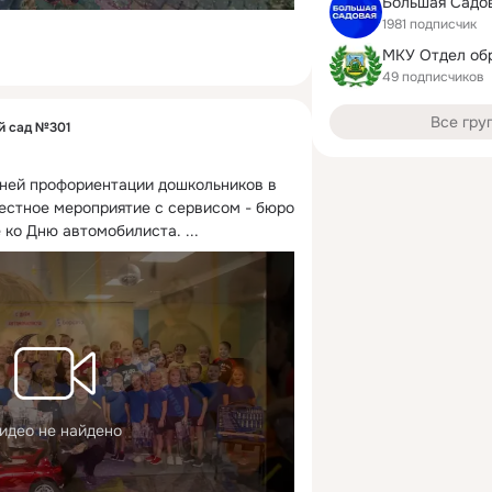
Большая Садо
1981 подписчик
49 подписчиков
Все гру
й сад №301
нней профориентации дошкольников в 
стное мероприятие с сервисом - бюро 
е ко Дню автомобилиста.
 ...
идео не найдено