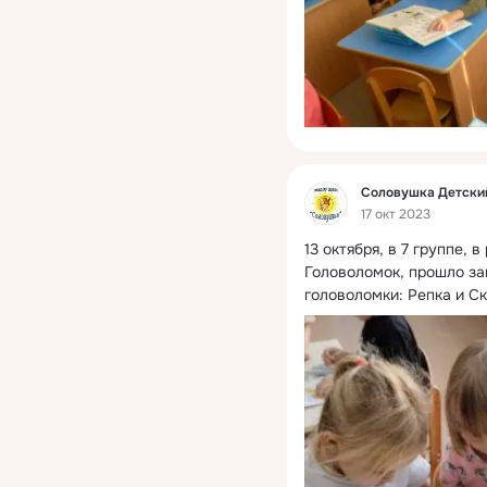
Фид
Соловушка Детски
17 окт 2023
13 октября, в 7 группе,
Головоломок, прошло зан
головоломки: Репка и С