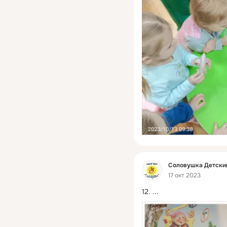
Фид
Соловушка Детски
17 окт 2023
12.
 ...