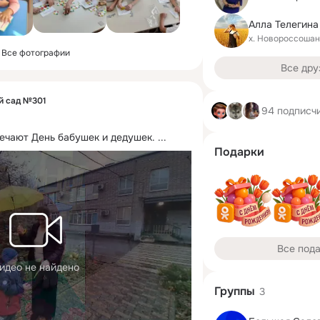
Алла Телегина
х. Новороссошан
Все фотографии
Все дру
й сад №301
94 подписч
мечают День бабушек и дедушек.
 ...
Подарки
Все под
идео не найдено
Группы
3