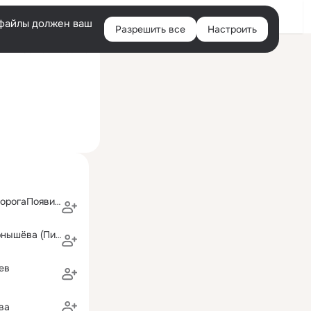
Войти
e-файлы должен ваш
Разрешить все
Настроить
Правая
Сейчас на сайте
колонка
СделайШаг ИдорогаПоявится
Валентина Чернышёва (Пироженко)
ев
ва