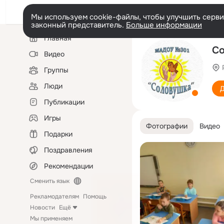
Мы используем cookie-файлы, чтобы улучшить сервис
законный представитель.
Больше информации
Левая
Главная
колонка
Со
Видео
Группы
Люди
Д
Публикации
Игры
Фотографии
Видео
Подарки
Поздравления
Рекомендации
Сменить язык
Рекламодателям
Помощь
Новости
Ещё
Мы применяем