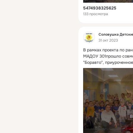
5474938325625
133 просмотра
Фид
Соловушка Детски
31 окт 2023
В рамках проекта по ра
МАДОУ 301прошло совме
"Боравто", приуроченно
В