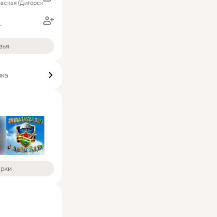
вская (Дигорский район)
г
зья
ика
арки