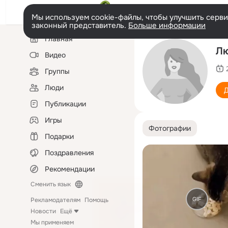
Мы используем cookie-файлы, чтобы улучшить сервис
законный представитель.
Больше информации
Левая
Главная
колонка
Лю
Видео
Группы
Люди
Д
Публикации
Игры
Фотографии
Подарки
Поздравления
Рекомендации
Сменить язык
GIF
Рекламодателям
Помощь
Новости
Ещё
Мы применяем