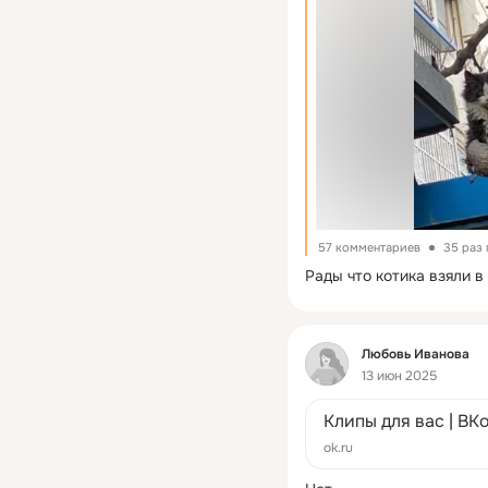
57 комментариев
35 раз
Рады что котика взяли в
Фид
Любовь Иванова
13 июн 2025
Клипы для вас | ВК
ok.ru