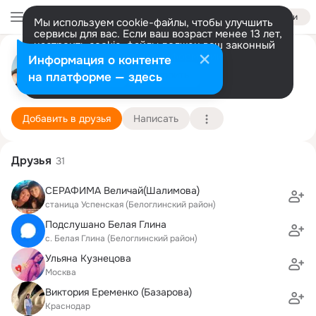
Войти
Мы используем cookie-файлы, чтобы улучшить
сервисы для вас. Если ваш возраст менее 13 лет,
настроить cookie-файлы должен ваш законный
представитель.
Больше информации
Николай Гревцев
Информация о контенте
Разрешить все
Настроить
на платформе — здесь
27 февраля (29 лет)
Подробнее
Добавить в друзья
Написать
Друзья
31
СЕРАФИМА Величай(Шалимова)
станица Успенская (Белоглинский район)
Подслушано Белая Глина
с. Белая Глина (Белоглинский район)
Ульяна Кузнецова
Москва
Виктория Еременко (Базарова)
Краснодар