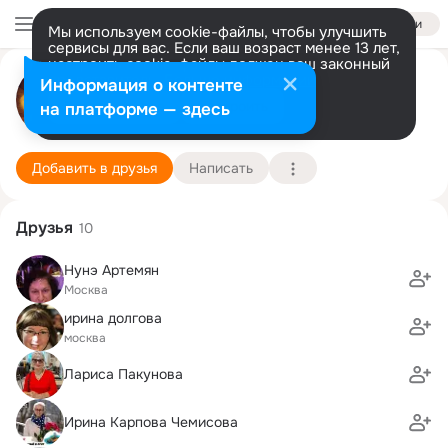
Войти
Мы используем cookie-файлы, чтобы улучшить
сервисы для вас. Если ваш возраст менее 13 лет,
настроить cookie-файлы должен ваш законный
представитель.
Больше информации
Инна Семина
Информация о контенте
Разрешить все
Настроить
на платформе — здесь
Москва
22 июня (63 года)
Подробнее
Добавить в друзья
Написать
Друзья
10
Нунэ Артемян
Москва
ирина долгова
москва
Лариса Пакунова
Ирина Карпова Чемисова