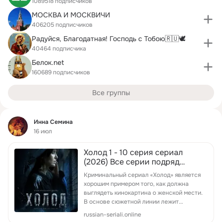
1089518 подписчиков
МОСКВА И МОСКВИЧИ
406205 подписчиков
Радуйся, Благодатная! Господь с Тобою🇷🇺🕊️
40464 подписчика
Белок.net
160689 подписчиков
Все группы
Фид
Инна Семина
16 июл
Холод 1 - 10 серия сериал
(2026) Все серии подряд
смотреть онлайн бесплатно hd
Криминальный сериал «Холод» является
1080
хорошим примером того, как должна
выглядеть кинокартина о женской мести.
В основе сюжетной линии лежит
криминальная драма. Центральн...
russian-seriali.online