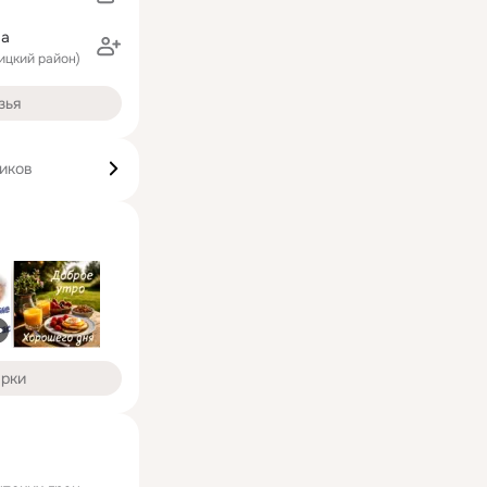
ва
ицкий район)
зья
чиков
арки