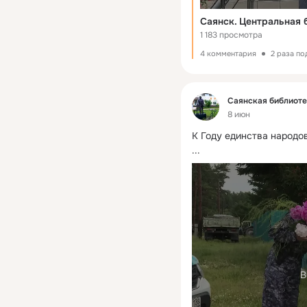
Саянск. Центральная б
1 183 просмотра
4 комментария
2 раза п
Фид
Саянская библиот
8 июн
К Году единства народо
...
В