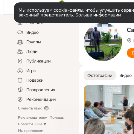
Мы используем cookie-файлы, чтобы улучшить сервис
законный представитель.
Больше информации
Левая
Главная
колонка
Са
Видео
Группы
Люди
Д
Публикации
Игры
Фотографии
Видео
Подарки
Поздравления
Рекомендации
Сменить язык
Рекламодателям
Помощь
Новости
Ещё
Мы применяем