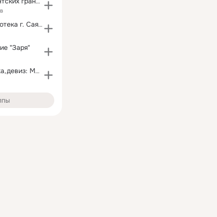
Фонд президентских грантов
ов
Детская библиотека г. Саянска
ие "Заря"
"ВОИ" г.Саянска,девиз: Мир без границ!- сообщество
ппы