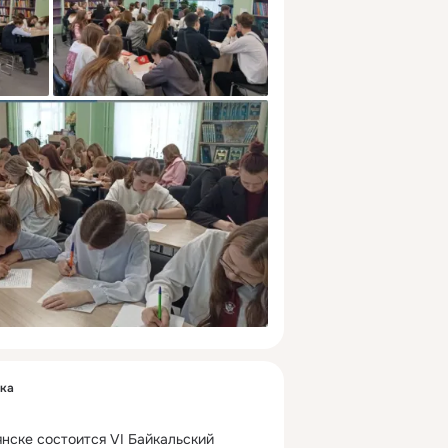
ека
янске состоится VI Байкальский 