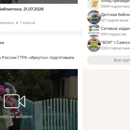
5948 подписчик
иблиотека. 21.07.2026
127 подписчиков
оделились
7 классов
Сетевое издан
9741 подписчик
ека
2322 подписчика
в России ГТРК «Иркутск» подготовила
Все гру
идео не найдено