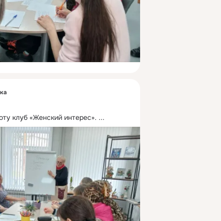
ека
ту клуб «Женский интерес».
 ...