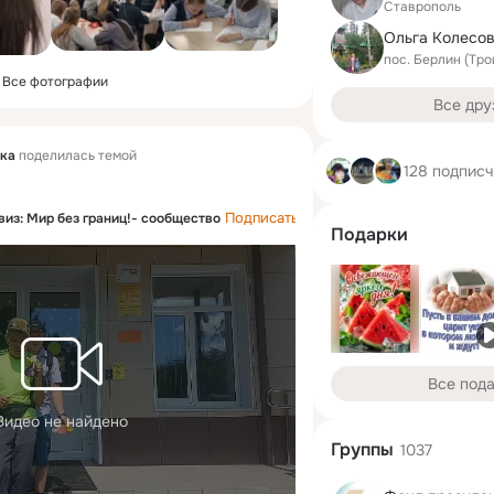
Ставрополь
Ольга Колесо
пос. Берлин (Тро
Все фотографии
Все дру
ека
поделилась темой
128 подпис
Подписаться
виз: Мир без границ!- сообщество
Подарки
Все под
Видео не найдено
Группы
1037