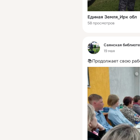
Единая Земля_Ирк обл
58 просмотров
Фид
Саянская библиот
19 мая
📚Продолжает свою рабо