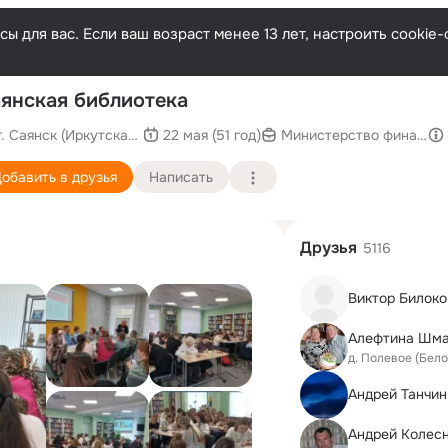
ы для вас. Если ваш возраст менее 13 лет, настроить cooki
П
янская библиотека
г. Саянск (Иркутская область)
22 мая (51 год)
Министерство финансов
обавить в друзья
Написать
Друзья
5116
Виктор Билок
Алефтина Шма
д. Полевое (Бел
Андрей Танчин
Андрей Колес