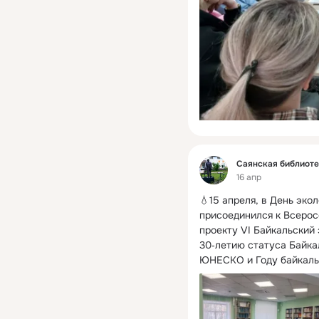
Фид
Саянская библиот
16 апр
💧15 апреля, в День экол
присоединился к Всерос
проекту VI Байкальский 
30‑летию статуса Байка
ЮНЕСКО и Году байкаль