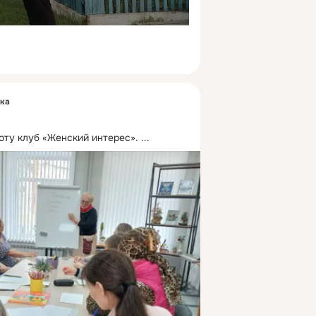
ека
ту клуб «Женский интерес».
 ...