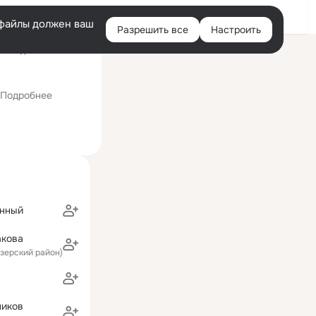
Войти
e-файлы должен ваш
Разрешить все
Настроить
Правая
оследний визит: 01:59
колонка
 Иркутской области
Подробнее
онный
кова
озерский район)
ников