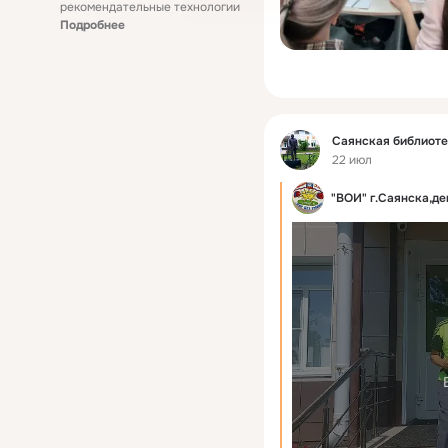
рекомендательные технологии
Подробнее
Фид
Саянская библиот
22 июл
"ВОИ" г.Саянска,де