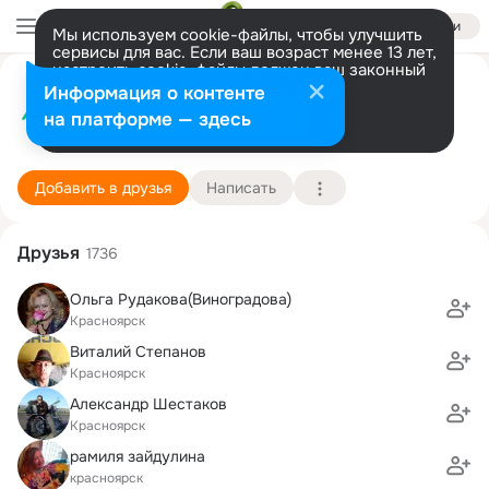
Войти
Мы используем cookie-файлы, чтобы улучшить
сервисы для вас. Если ваш возраст менее 13 лет,
настроить cookie-файлы должен ваш законный
Кирилл Красноярский
представитель.
Больше информации
Информация о контенте
Разрешить все
Настроить
на платформе — здесь
Красноярск
25 июня (34 года)
Подробнее
Добавить в друзья
Написать
Друзья
1736
Ольга Рудакова(Виноградова)
Красноярск
Виталий Степанов
Красноярск
Александр Шестаков
Красноярск
рамиля зайдулина
красноярск