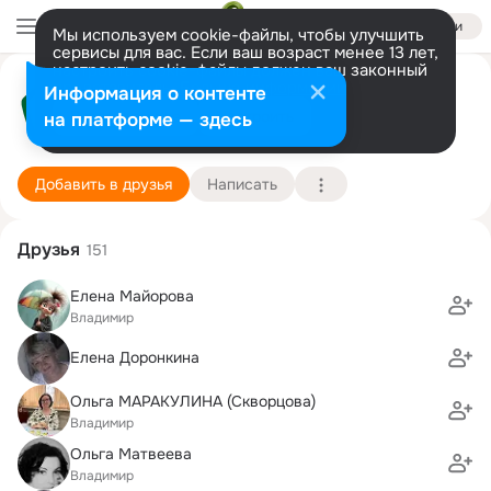
Войти
Мы используем cookie-файлы, чтобы улучшить
сервисы для вас. Если ваш возраст менее 13 лет,
настроить cookie-файлы должен ваш законный
представитель.
Больше информации
Народный Контроль
Информация о контенте
Разрешить все
Настроить
на платформе — здесь
1 января (26 лет)
Подробнее
Добавить в друзья
Написать
Друзья
151
Елена Майорова
Владимир
Елена Доронкина
Ольга МАРАКУЛИНА (Скворцова)
Владимир
Ольга Матвеева
Владимир