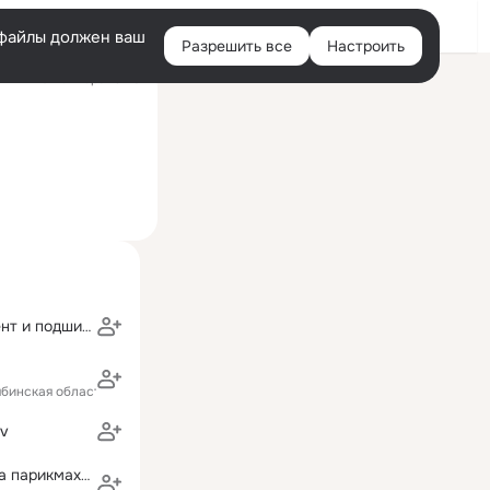
Войти
e-файлы должен ваш
Разрешить все
Настроить
Правая
ий визит: вчера 13:26
колонка
Проминструмент и подшипники
ябинская область)
ov
Юля Красавина парикмахерская