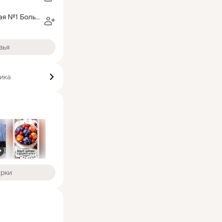
Парикмахерская №1 Большая Стрижка
зья
ика
арки