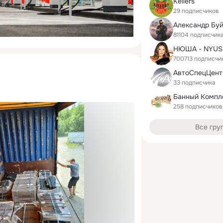
Kellers
29 подписчиков
Александр Бу
81104 подписчик
НЮША - NYUS
700713 подписчи
АвтоСпецЦент
33 подписчика
258 подписчиков
Все гру