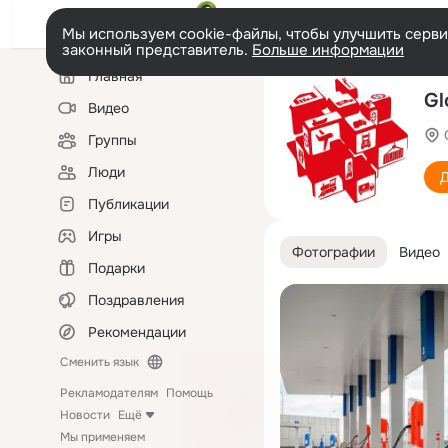
Мы используем cookie-файлы, чтобы улучшить сервис
законный представитель.
Больше информации
Левая
Главная
колонка
Gl
Видео
Группы
Люди
Д
Публикации
Игры
Фотографии
Видео
Подарки
Поздравления
Рекомендации
Сменить язык
Рекламодателям
Помощь
Новости
Ещё
Мы применяем