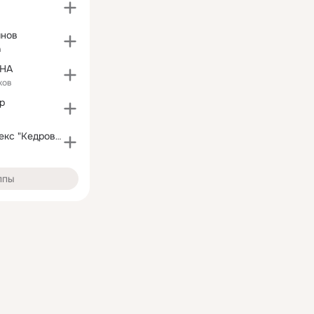
йнов
а
HA
ков
р
Банный Комплекс "Кедровъ"
ппы