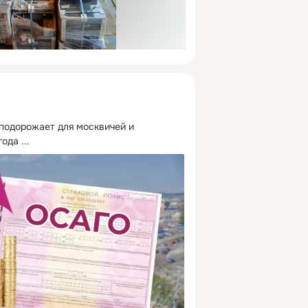
одорожает для москвичей и 
года
 ...