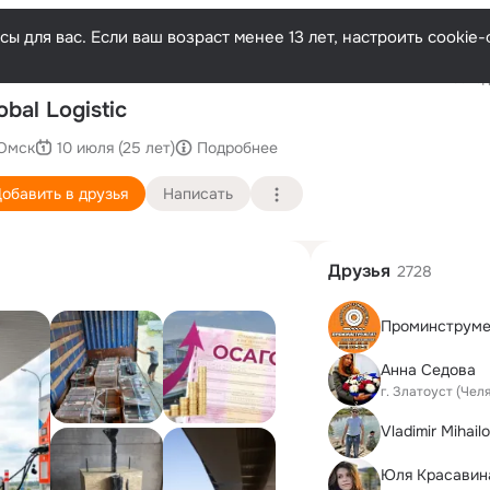
ы для вас. Если ваш возраст менее 13 лет, настроить cooki
Последн
obal Logistic
Омск
10 июля (25 лет)
Подробнее
обавить в друзья
Написать
Друзья
2728
Анна Седова
г. Златоуст (Чел
Vladimir Mihail