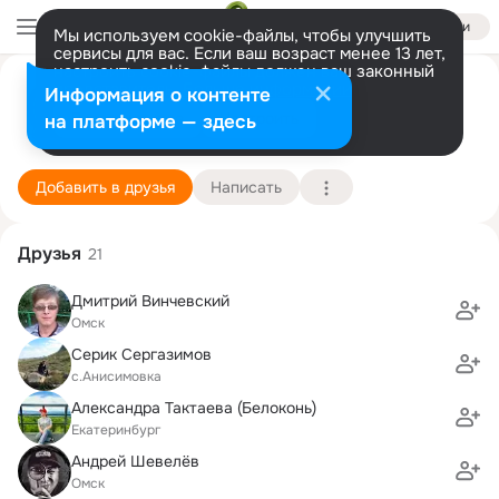
Войти
Мы используем cookie-файлы, чтобы улучшить
сервисы для вас. Если ваш возраст менее 13 лет,
настроить cookie-файлы должен ваш законный
представитель.
Больше информации
Spring Spring
Информация о контенте
Разрешить все
Настроить
на платформе — здесь
5 ноября (31 год)
Подробнее
Добавить в друзья
Написать
Друзья
21
Дмитрий Винчевский
Омск
Серик Сергазимов
с.Анисимовка
Александра Тактаева (Белоконь)
Екатеринбург
Андрей Шевелёв
Омск