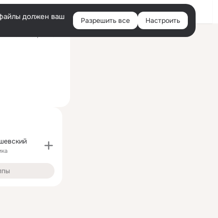
Войти
e-файлы должен ваш
Разрешить все
Настроить
Правая
ий визит: 28 фев 2022
колонка
шевский
ика
ппы