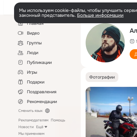
Мы используем cookie-файлы, чтобы улучшить сервис
законный представитель.
Больше информации
Левая
Главная
колонка
Ал
Видео
Группы
Люди
Д
Публикации
Игры
Фотографии
Подарки
Поздравления
Рекомендации
Сменить язык
Рекламодателям
Помощь
Новости
Ещё
Мы применяем