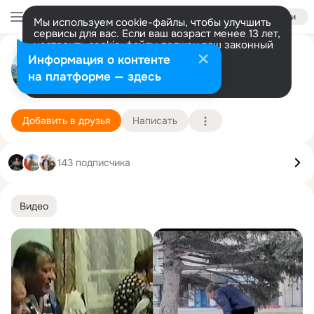
Войти
Мы используем cookie-файлы, чтобы улучшить
сервисы для вас. Если ваш возраст менее 13 лет,
настроить cookie-файлы должен ваш законный
света анюткина
представитель.
Больше информации
Информация о контенте
Разрешить все
Настроить
на платформе — здесь
с. Филимоново (Канский район)
31 мая (43 года)
Подробнее
Добавить в друзья
Написать
143 подписчика
Видео