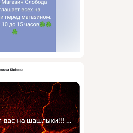
essau Sloboda
вас на шашлыки!!!
 ...