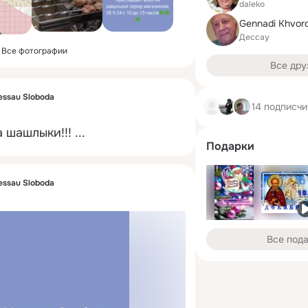
daleko
Gennadi Khvor
Дессау
Все фотографии
Все дру
essau Sloboda
14 подписчи
 шашлыки!!!
 ...
Подарки
essau Sloboda
Все под