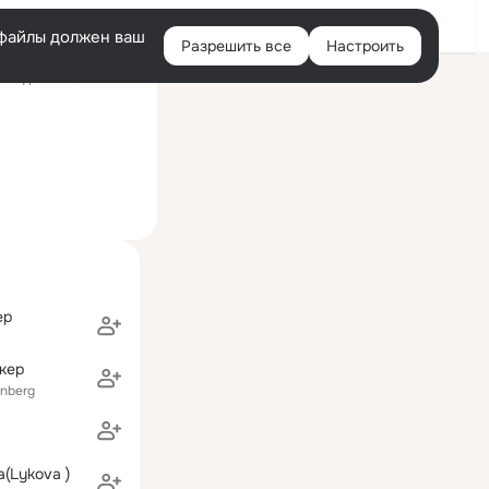
Войти
e-файлы должен ваш
Разрешить все
Настроить
Правая
следний визит: 12 июл
колонка
ер
кер
enberg
(Lykova )