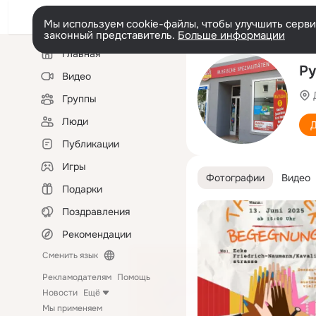
Мы используем cookie-файлы, чтобы улучшить сервис
законный представитель.
Больше информации
Левая
Главная
колонка
Ру
Видео
Группы
Люди
Д
Публикации
Игры
Фотографии
Видео
Подарки
Поздравления
Рекомендации
Сменить язык
Рекламодателям
Помощь
Новости
Ещё
Мы применяем