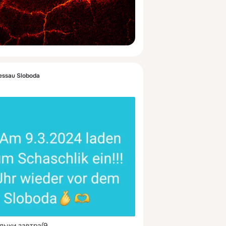
essau Sloboda
ыки завтра(9.
 ...