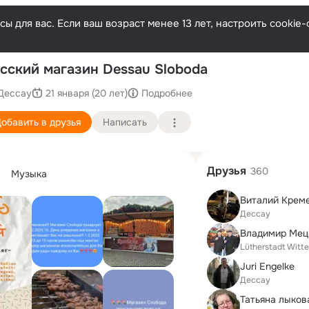
ы для вас. Если ваш возраст менее 13 лет, настроить cooki
По
сский магазин Dessau Sloboda
Дессау
21 января (20 лет)
Подробнее
обавить в друзья
Написать
Друзья
360
Музыка
Виталий Крем
Дессау
Владимир Мец
Lütherstadt Witt
Juri Engelke
Дессау
Татьяна лыкова