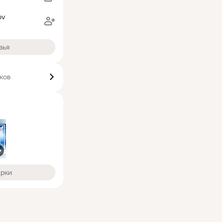
ov
зья
ков
арки