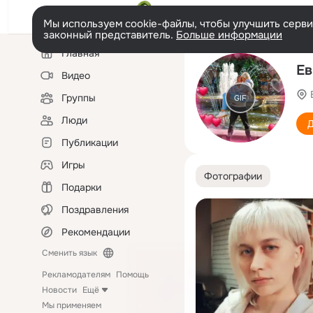
Мы используем cookie-файлы, чтобы улучшить сервис
законный представитель.
Больше информации
Левая
Главная
колонка
Ев
Видео
Группы
GIF
Люди
Д
Публикации
Игры
Фотографии
Подарки
Поздравления
Рекомендации
Сменить язык
Рекламодателям
Помощь
Новости
Ещё
Мы применяем