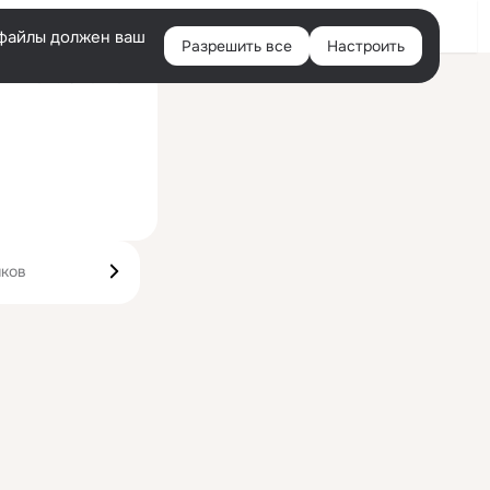
Войти
e-файлы должен ваш
Разрешить все
Настроить
Правая
ий визит: 15 июн 2024
колонка
иков