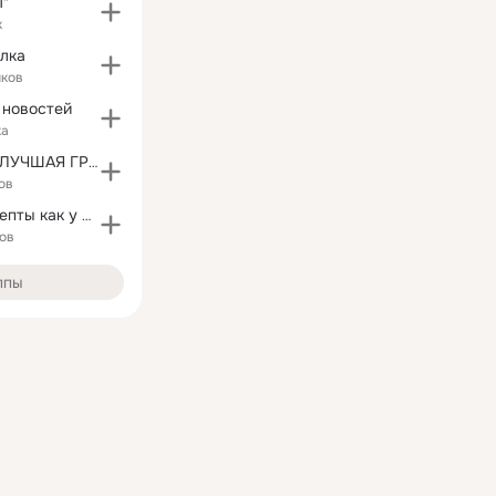
"
к
лка
иков
 новостей
ка
СИЛА В ТЕБЕ! ЛУЧШАЯ ГРУППА
ов
Домашние рецепты как у Бабушки Евлампии!
ов
ппы