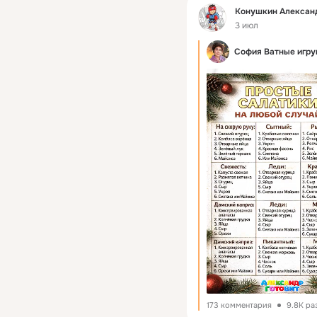
Фид
уксуса и довожу марин
Конушкин Алексан
Теперь аккуратно доба
3 июл
Помешиваю их нескольк
София Ватные игр
цвет.
Как только огурцы поб
снимаю с огня.
Готовые огурцы уклад
заливаю маринадом до
Закрываю банки чисты
переворачиваю вверх д
оставляю до полного 
Храню огурчики при к
173 комментария
9.8K ра