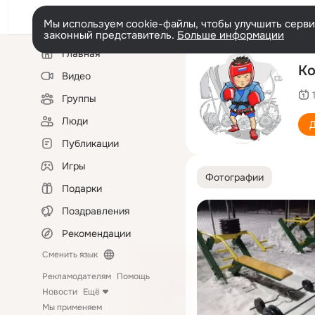
Мы используем cookie-файлы, чтобы улучшить сервис
законный представитель.
Больше информации
Левая
Главная
колонка
Ко
Видео
Группы
Люди
Д
Публикации
Игры
Фотографии
Подарки
Поздравления
Рекомендации
Сменить язык
Рекламодателям
Помощь
Новости
Ещё
Мы применяем