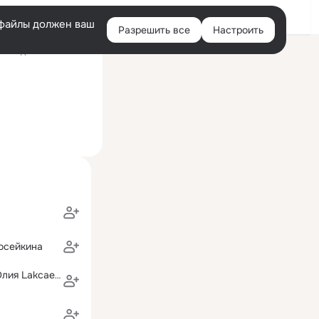
Войти
e-файлы должен ваш
Разрешить все
Настроить
Правая
оследний визит: 13:30
колонка
осейкина
Станислав и Юлия Lаkсaevы