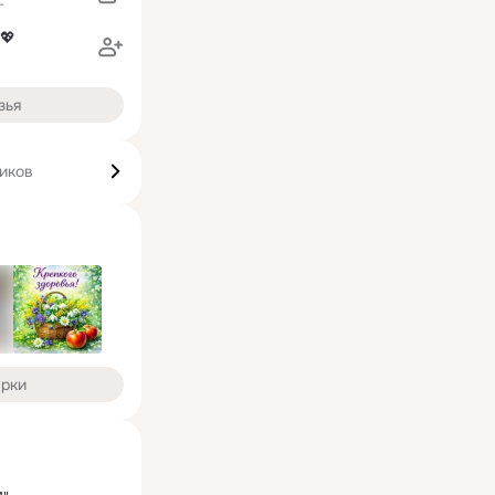
г
💖
зья
чиков
арки