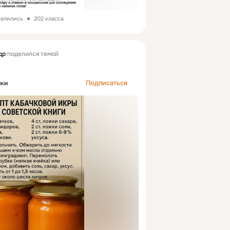
делились
202 класса
др
поделился темой
Подписаться
йки