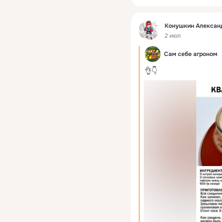
Фид
Конушкин Алексан
2 июл
Сам себе агроном
👌👇