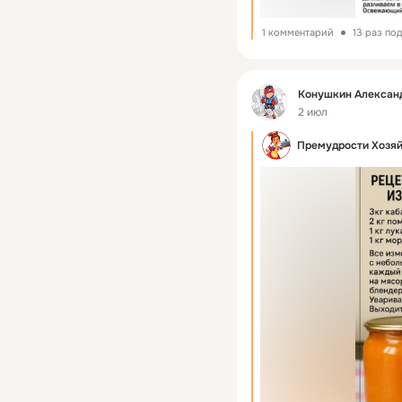
1 комментарий
13 раз по
Фид
Конушкин Алексан
2 июл
Премудрости Хозя