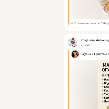
440 комментариев
2.5K 
Фид
Конушкин Алексан
23 июл
Вкусно и Просто c 