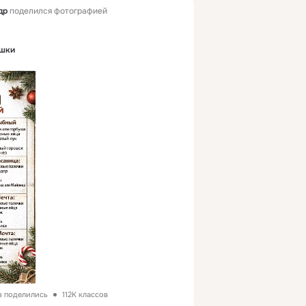
ад до повторного кипения.
др
поделился фотографией
вляю огурцы в кипящий маринад. 
о минут, пока огурцы не изменят 
ушки
елеют, варю их еще три минуты и 
ываю в стерилизованные банки и 
 верха.
ми крышками, закручиваю и 
ном. Заворачиваю в одеяло и 
охлаждения.
омнатной температуре.
з поделились
112K классов