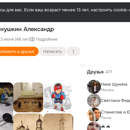
ы для вас. Если ваш возраст менее 13 лет, настроить cooki
П
нушкин Александр
13 июня (48 лет)
Подробнее
обавить в друзья
Написать
Друзья
477
Нина Щукина
Москва
Светлана Фед
Пенза
🌋 🌋