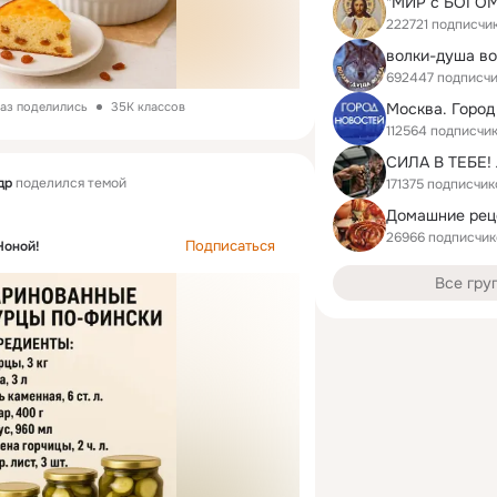
"МИР с БОГОМ
222721 подписчи
волки-душа во
692447 подписч
Москва. Город
раз поделились
35K классов
112564 подписчи
др
поделился темой
171375 подписчик
26966 подписчик
Подписаться
Ноной!
Все гру