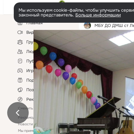
Мы используем cookie-файлы, чтобы улучшить сервис
законный представитель.
Больше информации
Левая
Главная
колонка
МБУ ДО ДМШ ст Ленинг
Видео
Группы
Информа
Люди
Публикации
Игры
Фото
Разное
Подарки
Поздравления
Разное
5 750 фотогра
Рекомендации
Сменить язык
Рекламодателям
Помощь
Новости
Ещё
Мы применяем