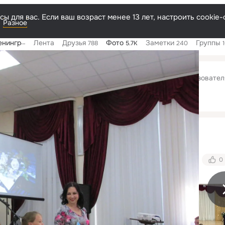
ы для вас. Если ваш возраст менее 13 лет, настроить cooki
Разное
радской
Лента
Друзья
Фото
Заметки
Группы
788
5.7K
240
ция МБУ ДО ДМШ доступна только авторизованным пользовател
Войти
или
зарегистрироваться
0
фий