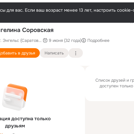
ы для вас. Если ваш возраст менее 13 лет, настроить cooki
Последн
гелина Соровская
г. Энгельс (Саратовская область)
9 июня (32 года)
Подробнее
обавить в друзья
Написать
Список друзей и г
доступен только
ция доступна только
друзьям