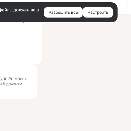
Войти
e-файлы должен ваш
Разрешить все
Настроить
Правая
ий визит: 25 фев 2019
колонка
рупп Ангелины
 её друзьям.