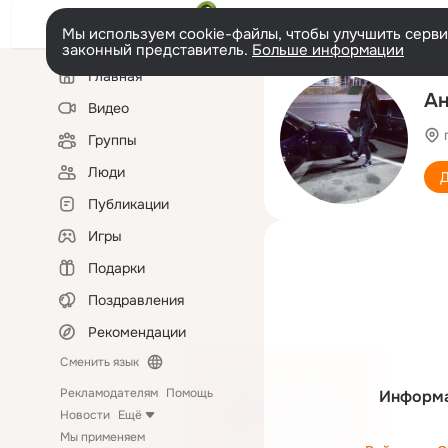
Мы используем cookie-файлы, чтобы улучшить сервис
законный представитель.
Больше информации
Левая
Главная
колонка
Ан
Видео
Группы
Люди
Д
Публикации
Игры
Подарки
Поздравления
Рекомендации
Сменить язык
Рекламодателям
Помощь
Информа
Новости
Ещё
Мы применяем