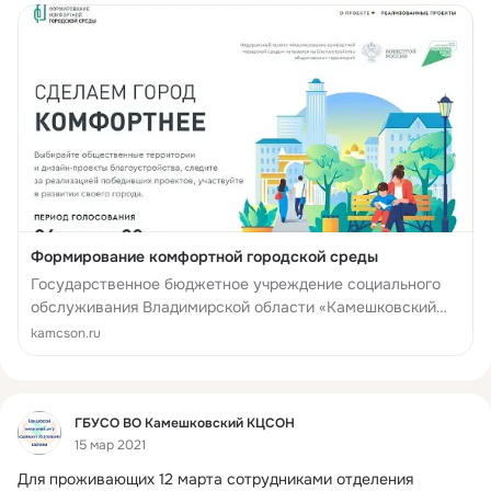
Формирование комфортной городской среды
Государственное бюджетное учреждение социального
обслуживания Владимирской области «Камешковский
комплексный центр социального обслуживания
kamcson.ru
населения»
Фид
ГБУСО ВО Камешковский КЦСОН
15 мар 2021
Для проживающих 12 марта сотрудниками отделения 