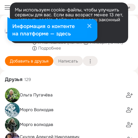
Войти
Мы используем cookie-файлы, чтобы улучшить
сервисы для вас. Если ваш возраст менее 13 лет,
настроить cookie-файлы должен ваш законный
ГБУСО ВО Камешковский
представитель.
Больше информации
Информация о контенте
КЦСОН
Разрешить все
Настроить
на платформе — здесь
г. Камешково (Камешковский район)
1 января (16 лет)
Подробнее
Добавить в друзья
Написать
Друзья
129
Ольга Пугачёва
Морго Волкодав
Морго волкодав
Скулов Алексей Николаевич