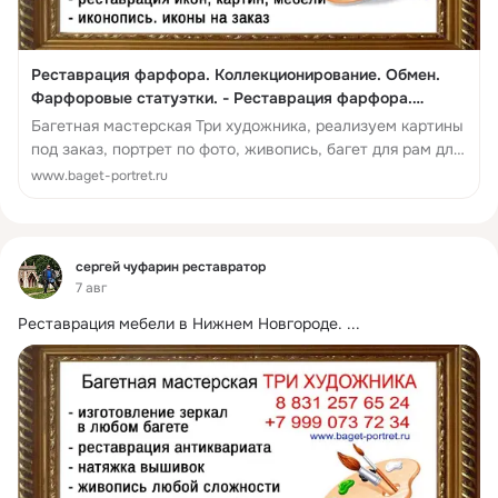
Реставрация фарфора. Коллекционирование. Обмен.
Фарфоровые статуэтки. - Реставрация фарфора.
Коллекционирование. Обмен. Фарфоровые статуэтки.
Багетная мастерская Три художника, реализуем картины
под заказ, портрет по фото, живопись, багет для рам для
дверей и зеркал. А ...
www.baget-portret.ru
Фид
сергей чуфарин реставратор
7 авг
Реставрация мебели в Нижнем Новгороде.
 ...