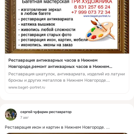
Реставрация антикварных часов в Нижнем
Новгороде,ремонт антикварных часов в Нижнем
Новгороде, реставрация и чистка бронзы в Нижнем
Реставрация шкатулок, антиквариата, изделий из латуни
Новгороде, реставрация и чистка бронзовых изделий в
бронзы и других металлов в Нижнем Новгороде.
Нижнем Новгороде. - Реставрация антиквариата
Авторская резьба по дереву в...
www.baget-portret.ru
Фид
сергей чуфарин реставратор
7 авг
Реставрация икон и картин в Нижнем Новгороде.
 ...