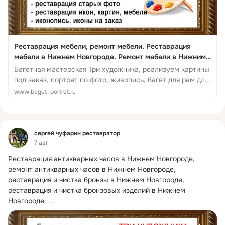
Реставрация мебели, ремонт мебели. Реставрация
мебели в Нижнем Новгороде. Ремонт мебели в Нижним
Новгороде. Ремонт дверей из массива. Ремонт стульев,
Багетная мастерская Три художника, реализуем картины
ремонт столов, ремонт столешниц, Реставрация
под заказ, портрет по фото, живопись, багет для рам для
царапин на мебели. Перешпонирование мебели,
дверей и зеркал. А...
www.baget-portret.ru
шпонирование сто...
Фид
сергей чуфарин реставратор
7 авг
Реставрация антикварных часов в Нижнем Новгороде, 
ремонт антикварных часов в Нижнем Новгороде, 
реставрация и чистка бронзы в Нижнем Новгороде, 
реставрация и чистка бронзовых изделий в Нижнем 
Новгороде.
 ...