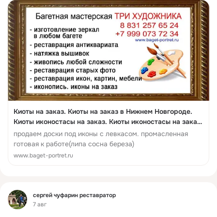
Киоты на заказ. Киоты на заказ в Нижнем Новгороде.
Киоты иконостасы на заказ. Киоты иконостасы на заказ
в Нижнем Новгороде. Домашние иконостасы киоты на
продаем доски под иконы с левкасом. промасленная
заказ. Домашние иконостасы киоты на заказ в Нижнем
готовая к работе(липа сосна береза)
Новгороде. Доски для икон. Доски для икон в Нижнем ...
www.baget-portret.ru
Фид
сергей чуфарин реставратор
7 авг