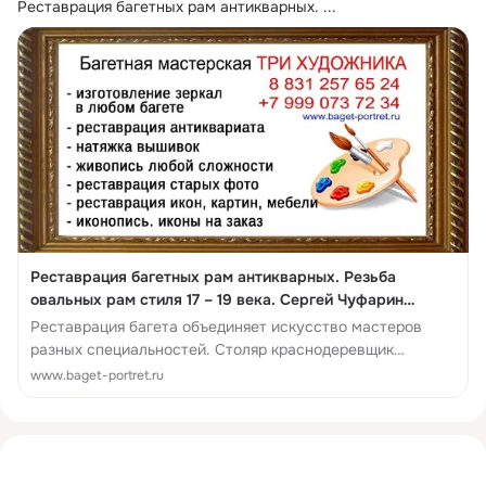
Реставрация багетных рам антикварных.
 ...
Реставрация багетных рам антикварных. Резьба
овальных рам стиля 17 – 19 века. Сергей Чуфарин
художник реставратор - Реставрация багетных рам
Реставрация багета объединяет искусство мастеров
антикварных
разных специальностей. Столяр краснодеревщик
подготовит деревянную раму, скульп...
www.baget-portret.ru