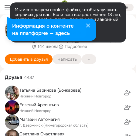
Войти
Мы используем cookie-файлы, чтобы улучшить
сервисы для вас. Если ваш возраст менее 13 лет,
настроить cookie-файлы должен ваш законный
сергей чуфарин реставратор
представитель.
Больше информации
Информация о контенте
https://www.instagram.com/sergeichufarin/
Разрешить все
Настроить
на платформе — здесь
Нижний Новгород
23 июля (63 года)
144 школа
Подробнее
Добавить в друзья
Написать
Друзья
4437
Татьяна Баринова (Бочкарева)
Нижний Новгород
Евгений Арсентьев
Нижний Новгород
Магазин Автомагия
г. Дзержинск (Нижегородская область)
Светлана Счастливая