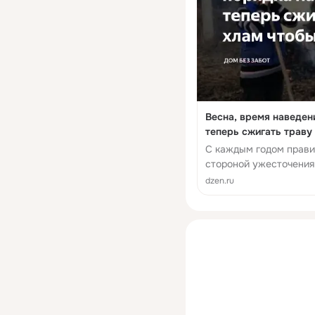
Весна, время наведен
теперь сжигать траву
штраф
С каждым годом прави
стороной ужесточения 
уже даже не неожиданн
dzen.ru