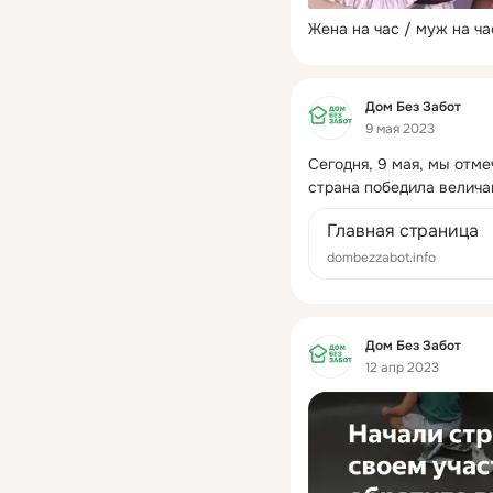
Жена на час / муж на ча
Фид
Дом Без Забот
9 мая 2023
Сегодня, 9 мая, мы отме
страна победила велича
Главная страница
dombezzabot.info
Фид
Дом Без Забот
12 апр 2023