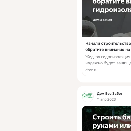
Начали строительство
обратите внимание н
Жидкая гидроизоляция
надежно будет защищат
которое наносят этот 
dzen.ru
приме...
Фид
Дом Без Забот
11 апр 2023