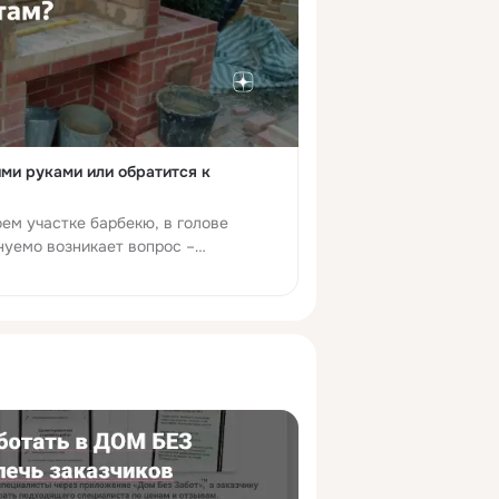
ми руками или обратится к
ем участке барбекю, в голове
нуемо возникает вопрос –
оить самому или все же обратиться
истам? Даже если вы имее...