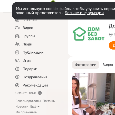
Мы используем cookie-файлы, чтобы улучшить сервис
законный представитель.
Больше информации
Левая
Главная
колонка
До
Видео
Группы
Люди
Д
Публикации
Игры
Фотографии
Видео
Подарки
Поздравления
Рекомендации
Сменить язык
Рекламодателям
Помощь
Новости
Ещё
Мы применяем