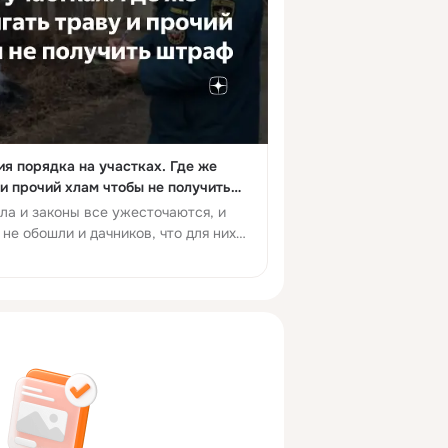
ия порядка на участках. Где же
 и прочий хлам чтобы не получить
ла и законы все ужесточаются, и
не обошли и дачников, что для них
ость. Уж очень ...