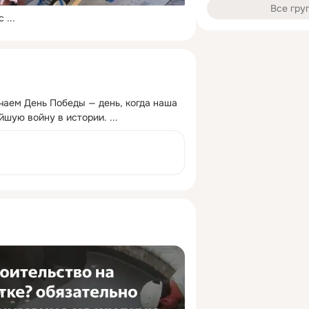
Все гру
с
 ...
чаем День Победы — день, когда наша 
йшую войну в истории.
 ...