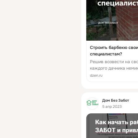
Строить барбекю свои
специалистам?
Решив возвести на сво
каждого дачника неми
попробовать ли постр
dzen.ru
за помощью к специал
Фид
Дом Без Забот
5 апр 2023