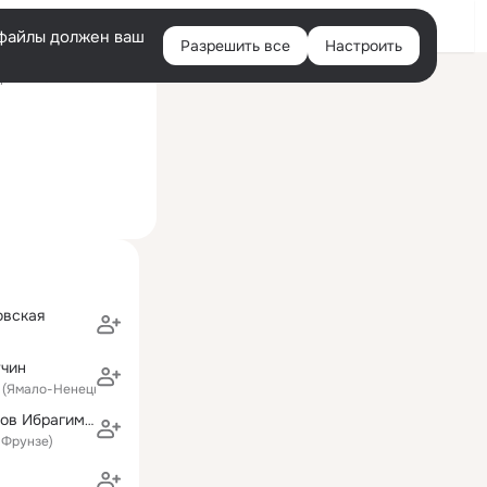
Войти
e-файлы должен ваш
Разрешить все
Настроить
Правая
ний визит: 7 мая 2024
колонка
овская
учин
й (Ямало-Ненецкий АО)
Динислам Аюбов Ибрагимович
 Фрунзе)