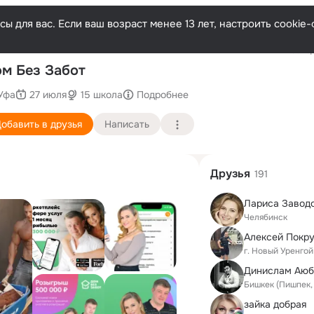
ы для вас. Если ваш возраст менее 13 лет, настроить cooki
Послед
м Без Забот
Уфа
27 июля
15 школа
Подробнее
обавить в друзья
Написать
Друзья
191
Лариса Завод
Челябинск
Алексей Покр
г. Новый Уренго
Бишкек (Пишпек,
зайка добрая