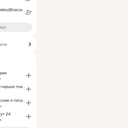
Татьяна Помеляйко(Власюк)
зья
иков
рии
в
Интернет для старших поколений
Семейные, детские и патриотические фильмы.
а
ут 24
в