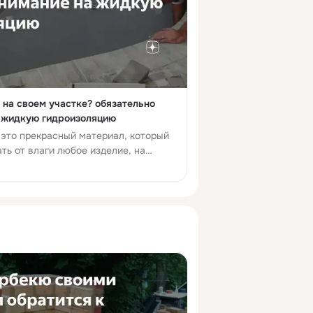
 на своем участке? обязательно
а жидкую гидроизоляцию
 это прекрасный материал, который
ь от влаги любое изделие, на
уникальный состав. Её активно