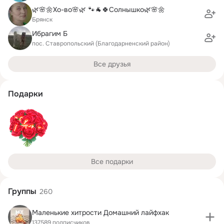
🌿🌸🌼Хо-во🌸🌿 🐾🐐🍀Солнышко🌿🌸🌼
Брянск
Ибрагим Б
пос. Ставропольский (Благодарненский район)
Все друзья
Подарки
Все подарки
Группы
260
Маленькие хитрости Домашний лайфхак
137589 подписчиков