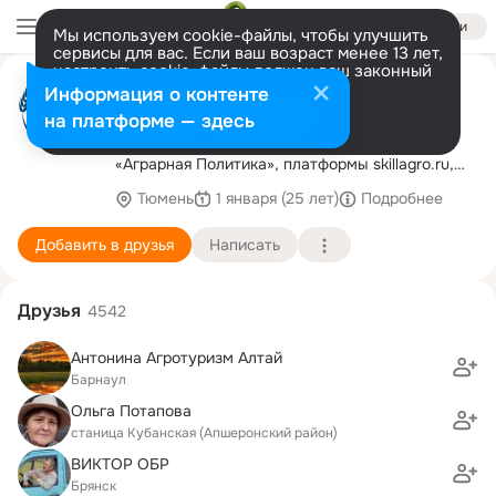
Войти
Мы используем cookie-файлы, чтобы улучшить
сервисы для вас. Если ваш возраст менее 13 лет,
настроить cookie-файлы должен ваш законный
Центр аграрного опыта и
представитель.
Больше информации
Информация о контенте
инноваций
Разрешить все
Настроить
на платформе — здесь
Центр аграрного опыта и инноваций. Журнал
«Аграрная Политика», платформы skillagro.ru,
agrovesti.ru
Тюмень
1 января (25 лет)
Подробнее
Добавить в друзья
Написать
Друзья
4542
Антонина Агротуризм Алтай
Барнаул
Ольга Потапова
станица Кубанская (Апшеронский район)
ВИКТОР ОБР
Брянск