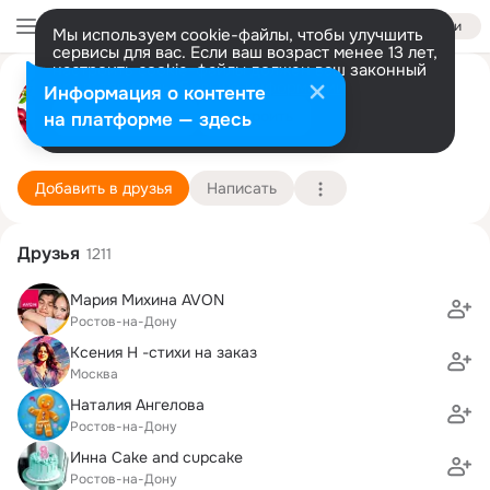
Войти
Мы используем cookie-файлы, чтобы улучшить
сервисы для вас. Если ваш возраст менее 13 лет,
настроить cookie-файлы должен ваш законный
ФМФ Хамелеон
представитель.
Больше информации
Информация о контенте
Разрешить все
Настроить
на платформе — здесь
Ростов-на-Дону
1 января (16 лет)
Подробнее
Добавить в друзья
Написать
Друзья
1211
Мария Михина AVON
Ростов-на-Дону
Ксения Н -стихи на заказ
Москва
Наталия Ангелова
Ростов-на-Дону
Инна Cake and cupcake
Ростов-на-Дону