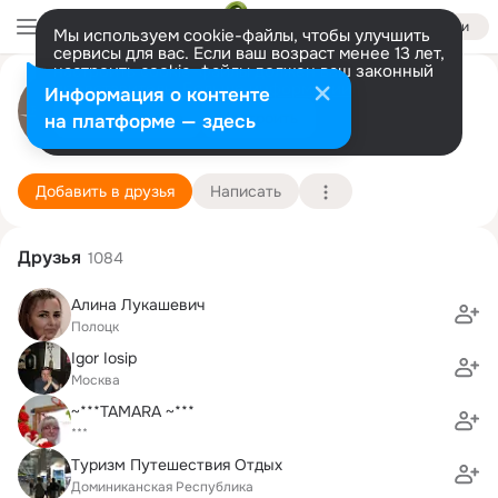
Войти
Мы используем cookie-файлы, чтобы улучшить
сервисы для вас. Если ваш возраст менее 13 лет,
настроить cookie-файлы должен ваш законный
Rixos Alamein
представитель.
Больше информации
Информация о контенте
Разрешить все
Настроить
на платформе — здесь
Александрия
1 января (16 лет)
Rixos
Подробнее
Добавить в друзья
Написать
Друзья
1084
Алина Лукашевич
Полоцк
Igor Iosip
Москва
~***TAMARA ~***
***
Туризм Путешествия Отдых
Доминиканская Республика