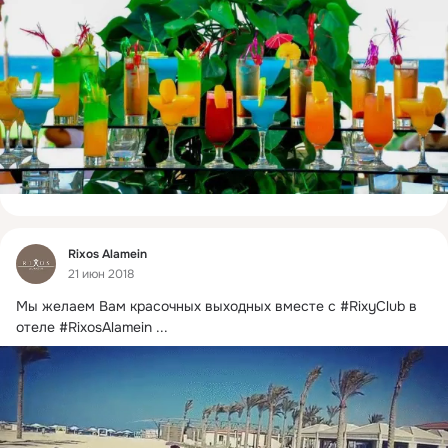
Фид
Rixos Alamein
21 июн 2018
Мы желаем Вам красочных выходных вместе с #RixyClub в 
отеле #RixosAlamein
 ...