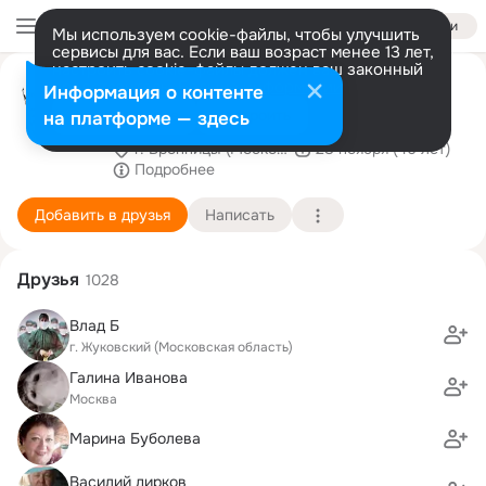
Войти
Мы используем cookie-файлы, чтобы улучшить
сервисы для вас. Если ваш возраст менее 13 лет,
настроить cookie-файлы должен ваш законный
АВТОМОБИЛЬНО- ДОРОЖНЫЙ
представитель.
Больше информации
Информация о контенте
КОЛЛЕДЖ
Разрешить все
Настроить
на платформе — здесь
г. Бронницы (Московская область)
28 ноября (46 лет)
Подробнее
Добавить в друзья
Написать
Друзья
1028
Влад Б
г. Жуковский (Московская область)
Галина Иванова
Москва
Марина Буболева
Василий дирков