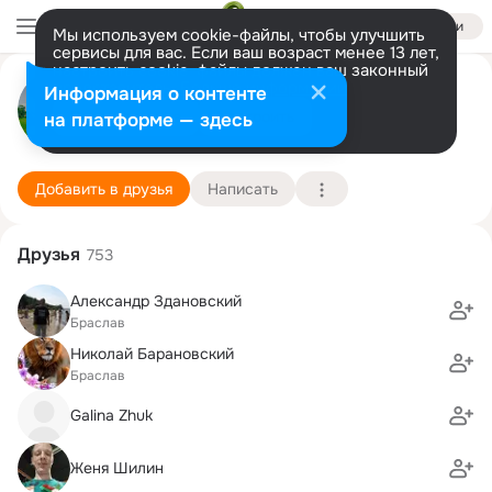
Войти
Мы используем cookie-файлы, чтобы улучшить
сервисы для вас. Если ваш возраст менее 13 лет,
настроить cookie-файлы должен ваш законный
База отдыха Красногорка
представитель.
Больше информации
Информация о контенте
Разрешить все
Настроить
на платформе — здесь
Браслав
1 июля
База отдыха "Красногорка"
Подробнее
Добавить в друзья
Написать
Друзья
753
Александр Здановский
Браслав
Николай Барановский
Браслав
Galina Zhuk
Женя Шилин