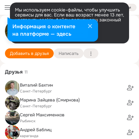
Войти
Мы используем cookie-файлы, чтобы улучшить
сервисы для вас. Если ваш возраст менее 13 лет,
настроить cookie-файлы должен ваш законный
Александр Суриков
представитель.
Больше информации
Информация о контенте
Разрешить все
Настроить
на платформе — здесь
Санкт-Петербург
9 сентября (62 года)
2 школа
Подробнее
Добавить в друзья
Написать
Друзья
11
Виталий Бахтин
Санкт-Петербург
Марина Зайцева (Смирнова)
Санкт-Петербург
Сергей Максименков
Рыбинск
Андрей Баблиц
караганда