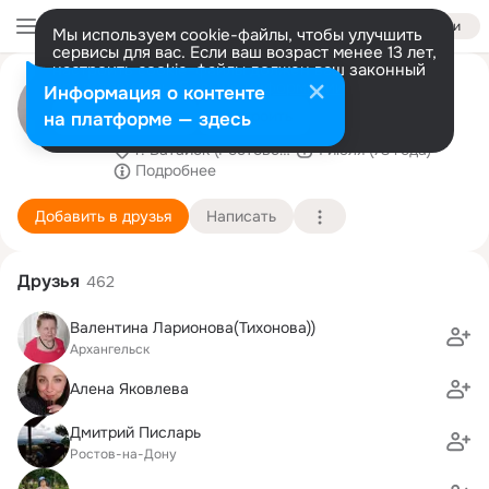
Войти
Мы используем cookie-файлы, чтобы улучшить
сервисы для вас. Если ваш возраст менее 13 лет,
настроить cookie-файлы должен ваш законный
Библиотека № 1 им В
представитель.
Больше информации
Информация о контенте
Маяковского
Разрешить все
Настроить
на платформе — здесь
г. Батайск (Ростовская область)
1 июля (73 года)
Подробнее
Добавить в друзья
Написать
Друзья
462
Валентина Ларионова(Тихонова))
Архангельск
Алена Яковлева
Дмитрий Писларь
Ростов-на-Дону