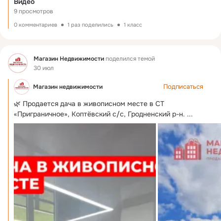
Видео
9 просмотров
0 комментариев
1 раз поделились
1 класс
Фид
Магазин Недвижимости
поделился темой
30 июл
Подписаться
Магазин недвижимости
🌿 Продается дача в живописном месте в СТ 
«Приграничное», Коптёвский с/с, Гродненский р-н.
 ...