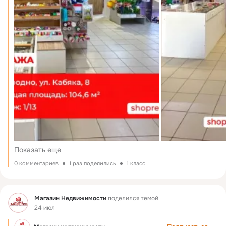
Показать еще
0 комментариев
1 раз поделились
1 класс
Фид
Магазин Недвижимости
поделился темой
24 июл