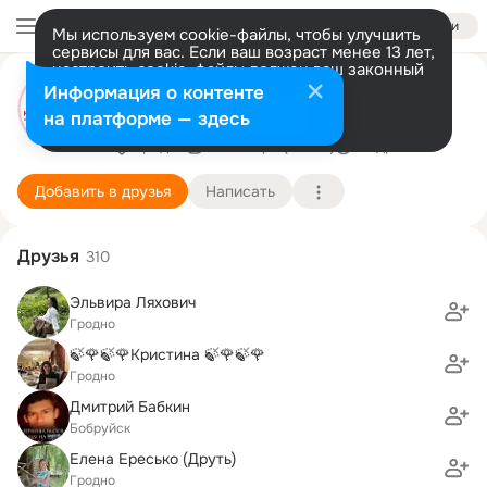
Войти
Мы используем cookie-файлы, чтобы улучшить
сервисы для вас. Если ваш возраст менее 13 лет,
настроить cookie-файлы должен ваш законный
Магазин Недвижимости
представитель.
Больше информации
Информация о контенте
Ваше агентство недвижимости
Разрешить все
Настроить
на платформе — здесь
Гродно
5 октября (13 лет)
Подробнее
Добавить в друзья
Написать
Друзья
310
Эльвира Ляхович
Гродно
🍃🌹🍃🌹Кристина 🍃🌹🍃🌹
Гродно
Дмитрий Бабкин
Бобруйск
Елена Ересько (Друть)
Гродно